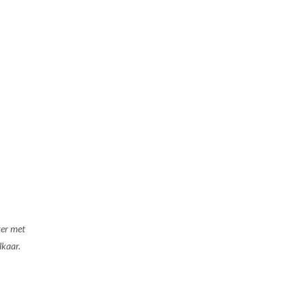
ter met
lkaar.