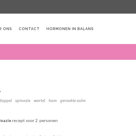
R ONS
CONTACT
HORMONEN IN BALANS
L
dappel
spinazie
wortel
ham
gerookte zalm
inazie
recept voor 2 personen