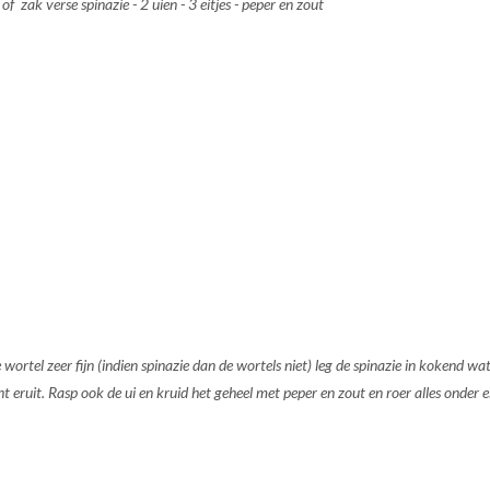
 zak verse spinazie - 2 uien - 3 eitjes - peper en zout
wortel zeer fijn (indien spinazie dan de wortels niet) leg de spinazie in kokend wa
ht eruit. Rasp ook de ui en kruid het geheel met peper en zout en roer alles onder e