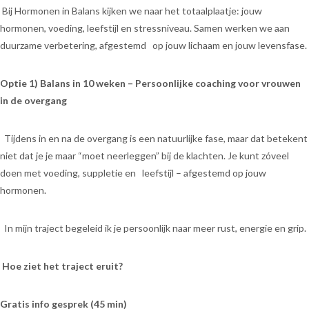
Bij Hormonen in Balans kijken we naar het totaalplaatje: jouw
hormonen, voeding, leefstijl en stressniveau. Samen werken we aan
duurzame verbetering, afgestemd op jouw lichaam en jouw levensfase.
Optie 1) Balans in 10 weken – Persoonlijke coaching voor vrouwen
in de overgang
Tijdens in en na de overgang is een natuurlijke fase, maar dat betekent
niet dat je je maar “moet neerleggen” bij de klachten. Je kunt zóveel
doen met voeding, suppletie en leefstijl – afgestemd op jouw
hormonen.
In mijn traject begeleid ik je persoonlijk naar meer rust, energie en grip.
Hoe ziet het traject eruit?
Gratis info gesprek (45 min)