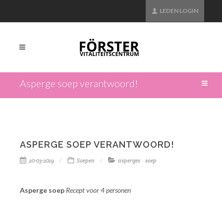
LEDEN LOGIN
Asperge soep verantwoord!
ASPERGE SOEP VERANTWOORD!
20-03-2019
Soepen
asperges
soep
Asperge soep
Recept voor 4 personen