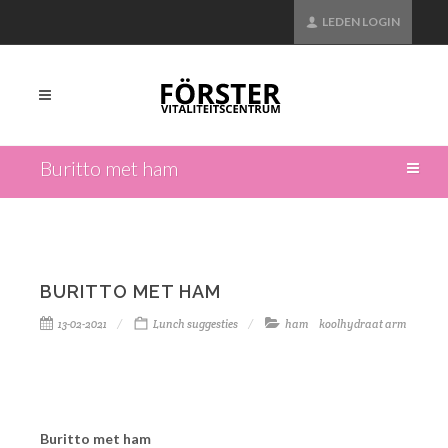
LEDEN LOGIN
Buritto met ham
BURITTO MET HAM
13-02-2021
Lunch suggesties
ham
koolhydraat arm
Buritto met ham