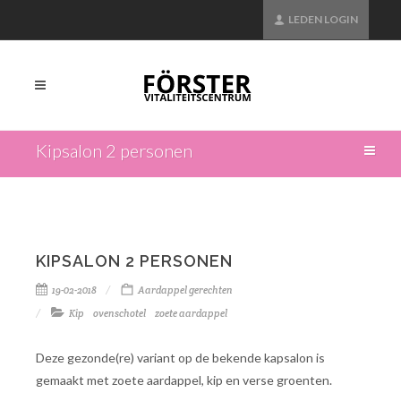
LEDEN LOGIN
Kipsalon 2 personen
KIPSALON 2 PERSONEN
19-02-2018
Aardappel gerechten
Kip
ovenschotel
zoete aardappel
Deze gezonde(re) variant op de bekende kapsalon is
gemaakt met zoete aardappel, kip en verse groenten.