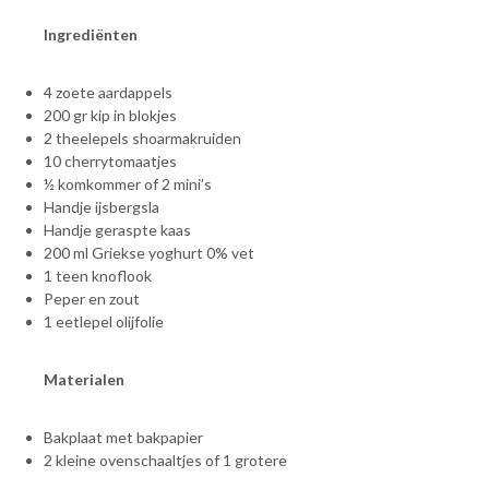
Ingrediënten
4 zoete aardappels
200 gr kip in blokjes
2 theelepels shoarmakruiden
10 cherrytomaatjes
½ komkommer of 2 mini’s
Handje ijsbergsla
Handje geraspte kaas
200 ml Griekse yoghurt 0% vet
1 teen knoflook
Peper en zout
1 eetlepel olijfolie
Materialen
Bakplaat met bakpapier
2 kleine ovenschaaltjes of 1 grotere