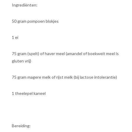
Ingrediënten:
50 gram pompoen blokjes
1 ei
75 gram (spelt) of haver meel (amandel of boekweit meel is
gluten vrij)
75 gram magere melk of rijst melk (bij lactose intolerantie)
1 theelepel kaneel
Bereiding: