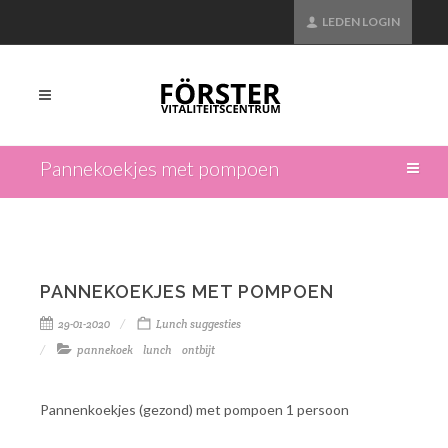
LEDEN LOGIN
Pannekoekjes met pompoen
PANNEKOEKJES MET POMPOEN
29-01-2020
Lunch suggesties
pannekoek
lunch
ontbijt
Pannenkoekjes (gezond) met pompoen 1 persoon