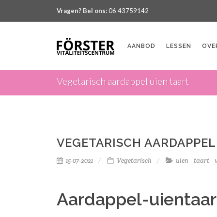
Vragen? Bel ons:
06 43759142
AANBOD
LESSEN
OVE
Vegetarisch aardappel uien taart
VEGETARISCH AARDAPPEL
15-07-2021
Vegetarisch
uien
taart
Aardappel-uientaar