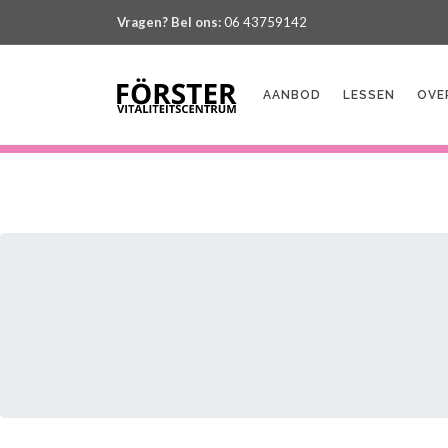
Vragen? Bel ons:
06 43759142
AANBOD
LESSEN
OVE