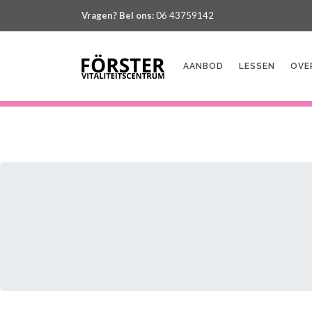
Vragen? Bel ons:
06 43759142
AANBOD
LESSEN
OVE