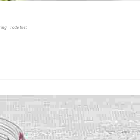
ring
rode biet