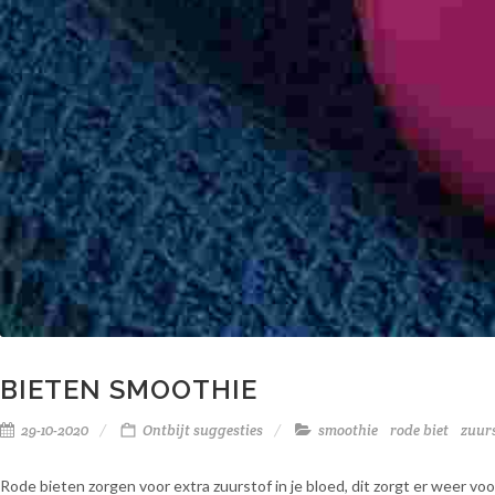
BIETEN SMOOTHIE
29-10-2020
Ontbijt suggesties
smoothie
rode biet
zuur
Rode bieten zorgen voor extra zuurstof in je bloed, dit zorgt er weer voor