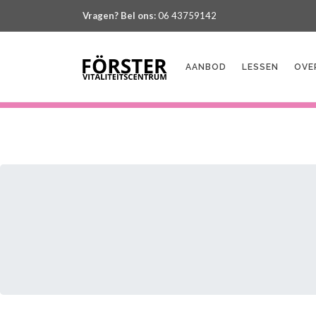
Vragen? Bel ons:
06 43759142
AANBOD
LESSEN
OVE